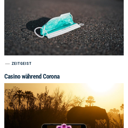
ZEITGEIST
Casino während Corona