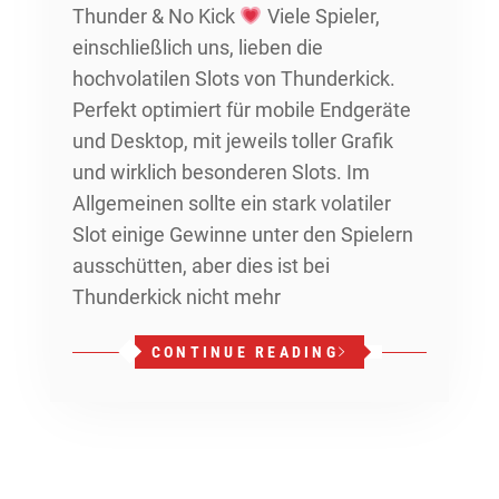
Thunder & No Kick
Viele Spieler,
einschließlich uns, lieben die
hochvolatilen Slots von Thunderkick.
Perfekt optimiert für mobile Endgeräte
und Desktop, mit jeweils toller Grafik
und wirklich besonderen Slots. Im
Allgemeinen sollte ein stark volatiler
Slot einige Gewinne unter den Spielern
ausschütten, aber dies ist bei
Thunderkick nicht mehr
CONTINUE READING