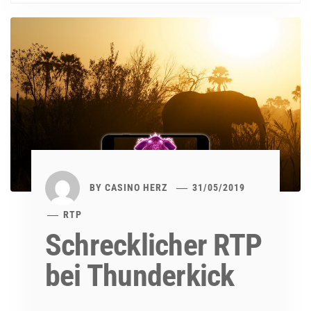
BY
CASINO HERZ
31/05/2019
RTP
Schrecklicher RTP
bei Thunderkick