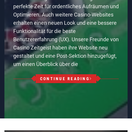
perfekte Zeit für ordentliches Aufräumen und
Optimieren. Auch weitere Casino-Websites
erhalten einen neuen Look und eine bessere
Funktionalität für die beste
Benutzererfahrung (UX). Unsere Freunde von
Casino Zeitgeist haben ihre Website neu
gestaltet und eine Post-Sektion hinzugefügt,
um einen Überblick über die
CONTINUE READING